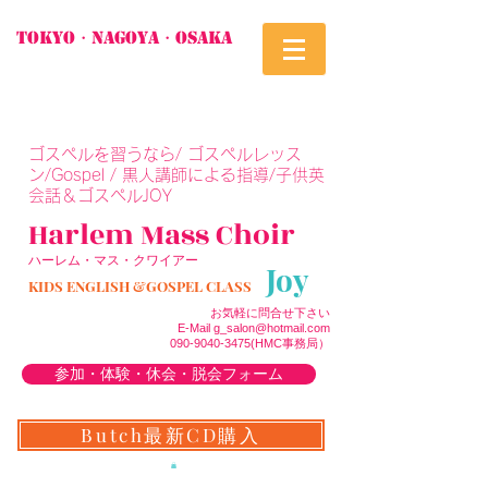
TOKYO・Nagoya・Osaka
​ゴスペルを習うなら/ ゴスペルレッス
ン/Gospel / 黒人講師による指導/子供英
会話＆ゴスペルJOY
Harlem M
a
ss Choir
ハーレム・マス・クワイアー
Joy
KIDS ENGLISH &GOSPEL CLASS
お気軽に問合せ下さい
E-Mail
g_salon@hotmail.com
090-9040-3475
(H
MC事務局）
参加・体験・休会・脱会フォーム
Butch最新CD購入