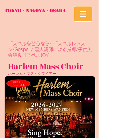
TOKYO・Nagoya・Osaka
​ゴスペルを習うなら/ ゴスペルレッス
ン/Gospel / 黒人講師による指導/子供英
会話＆ゴスペルJOY
Harlem M
a
ss Choir
ハーレム・マス・クワイアー
Joy
KIDS ENGLISH &GOSPEL CLASS
お気軽に問合せ下さい
E-Mail
g_salon@hotmail.com
090-9040-3475
(H
MC事務局）
参加・体験・休会・脱会フォーム
Butch最新CD購入