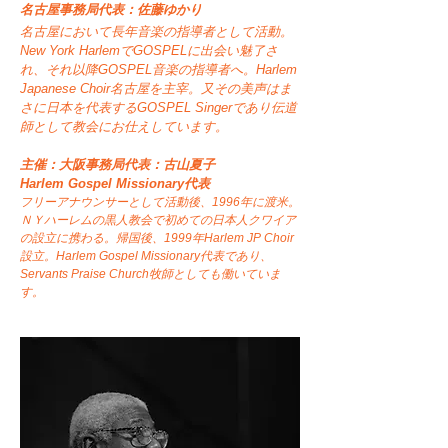
名古屋事務局代表：佐藤ゆかり
名古屋において長年音楽の指導者として活動。
New York HarlemでGOSPELに出会い魅了さ
れ、それ以降GOSPEL音楽の指導者へ。Harlem
Japanese Choir名古屋を主宰。又その美声はま
さに日本を代表するGOSPEL Singerであり伝道
師として教会にお仕えしています。
主催：大阪事務局代表：古山夏子
​Harlem Gospel Missionary代表
フリーアナウンサーとして活動後、1996年に渡米。
ＮＹハーレムの黒人教会で初めての日本人クワイア
の設立に携わる。帰国後、
1
999年Harlem JP Choir
設立。Harlem Gospel Missionary代表であり、
Servants Praise Church牧師としても働いていま
す。