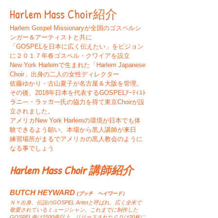
Harlem Mass Choir紹介
Harlem Gospel Missionaryが全国のゴスペルシ
ンガー＆アーティストと共に
「GOSPELを日本に広く伝えたい」をビジョン
に２０１７年春ゴスペル・クワイアを設立
New York Harlemで生まれた「Harlem Japanese
Choir」出身の二人の女性ディレクター
佐藤ゆかり・古山夏子が
名古屋＆大阪を管理。
その後、2018年日本を代表するGOSPELｱｰﾃｨｽﾄ
ラニー・ラッカー氏の協力を得て東京Choirが設
立されました。
アメリカNew York Harlemの環境が日本でも体
験できるよう願い、本場から黒人講師が来日
練習場所がまるでアメリカの黒人教会のように
なる事でしょう
Harlem Mass Choir 講師紹介
BUTCH HEYWARD
(ブッチ ヘイワード）
ＮＹ出身。伝説のGOSPEL Artistと呼ばれ、広く全米で
敬愛されているミュージシャン。これまでに制作した
GOSPEL曲は1500曲以上、リリースされたＣＤは20枚に