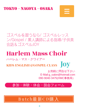
TOKYO・Nagoya・Osaka
​ゴスペルを習うなら/ ゴスペルレッス
ン/Gospel / 黒人講師による指導/子供英
会話＆ゴスペルJOY
Harlem M
a
ss Choir
ハーレム・マス・クワイアー
Joy
KIDS ENGLISH &GOSPEL CLASS
お気軽に問合せ下さい
E-Mail
g_salon@hotmail.com
090-9040-3475
(H
MC事務局）
参加・体験・休会・脱会フォーム
Butch最新CD購入