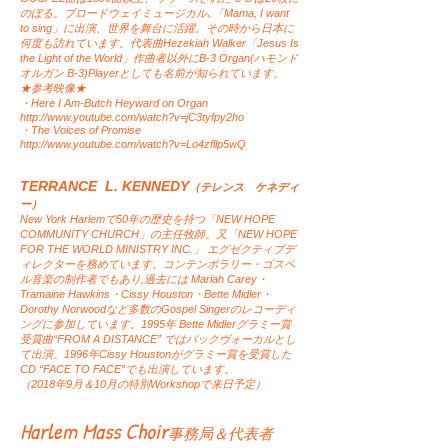
のぼる。ブロードウェイミュージカル､「Mama, I want
to sing」に出演、世界を舞台に活躍。その時から日本に
何度も訪れています。代表曲Hezekiah Walker「Jesus Is
the Light of the World」作曲者以外にB-3 Organ(ハモンド
オルガン B-3)Playerとしても名前が知られています。
★参考映像★
・Here I Am-Butch Heyward on Organ
http://www.youtube.com/watch?v=jC3tyfpy2ho
・The Voices of Promise
http://www.youtube.com/watch?v=Lo4zfllp5wQ
TERRANCE L. KENNEDY
（テレンス ケネディ
ー）
New York Harlemで50年の歴史を持つ「NEW HOPE
COMMUNITY CHURCH」の主任牧師。又「NEW HOPE
FOR THE WORLD MINISTRY INC.」 エグゼクティブデ
ィレクターを務めています。コンテンポラリー・ゴスペ
ル音楽の制作者でもあり,過去には Mariah Carey・
Tramaine Hawkins・Cissy Houston・Bette Midler・
Dorothy Norwoodなど多数のGospel Singerのレコーディ
ングに参加しています。1995年 Bette Midlerグラミー賞
受賞曲“FROM A DISTANCE” ではバックヴォーカルとし
て出演。1996年Cissy Houstonがグラミー賞を受賞した
CD “FACE TO FACE”でも出演しています。
（2018年9月＆10月の特別Workshopで来日予定）​
Harlem Mass Choir
事務局＆代表者