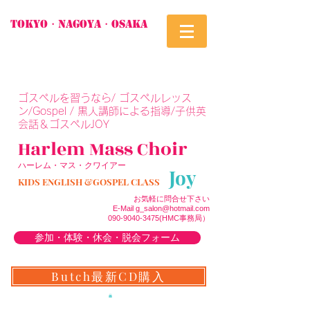
TOKYO・Nagoya・Osaka
​ゴスペルを習うなら/ ゴスペルレッス
ン/Gospel / 黒人講師による指導/子供英
会話＆ゴスペルJOY
Harlem M
a
ss Choir
ハーレム・マス・クワイアー
Joy
KIDS ENGLISH &GOSPEL CLASS
お気軽に問合せ下さい
E-Mail
g_salon@hotmail.com
090-9040-3475
(H
MC事務局）
参加・体験・休会・脱会フォーム
Butch最新CD購入