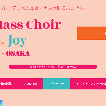
レッスン/Gospel / 黒人講師による指導/
M
a
ss Choir
Joy
LASS
a・Osaka
参加・体験・休会・脱会フォーム
演者の部屋
About Us
ギャラリー
クワイア―メンバーの