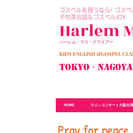
​ゴスペルを習うなら/ ゴスペル
子供英会話＆ゴスペルJOY
Harlem 
ハーレム・マス・クワイアー
KIDS ENGLISH &GOSPEL C
TOKYO・Nagoy
HOME
ラニ―コンサート大阪出
​Pray for peace