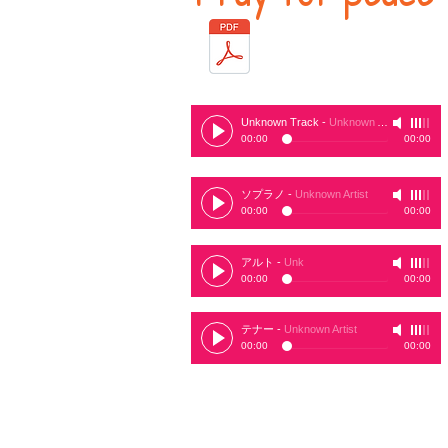
Unknown Track
-
Unknown Artist
00:00
00:00
ソプラノ
-
Unknown Artist
00:00
00:00
アルト
-
Unk
00:00
00:00
テナー
-
Unknown Artist
00:00
00:00