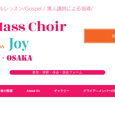
レッスン/Gospel / 黒人講師による指導/
M
a
ss Choir
Joy
LASS
a・Osaka
参加・体験・休会・脱会フォーム
演者の部屋
About Us
ギャラリー
クワイア―メンバーの