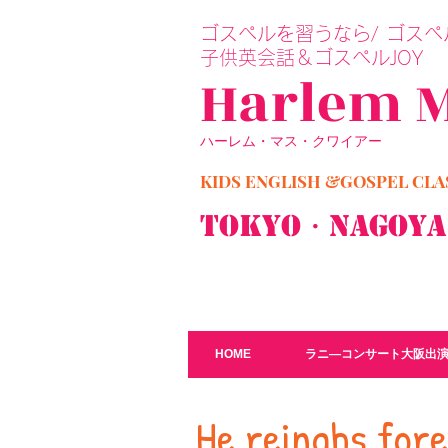
​ゴスペルを習うなら/ ゴスペル
子供英会話＆ゴスペルJOY
Harlem 
ハーレム・マス・クワイアー
KIDS ENGLISH &GOSPEL C
TOKYO・Nagoy
HOME
ラニ―コンサート大阪出
He reinghs fo