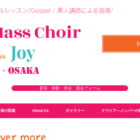
レッスン/Gospel / 黒人講師による指導/
M
a
ss Choir
Joy
LASS
a・Osaka
参加・体験・休会・脱会フォーム
演者の部屋
About Us
ギャラリー
クワイア―メンバーの
rever more